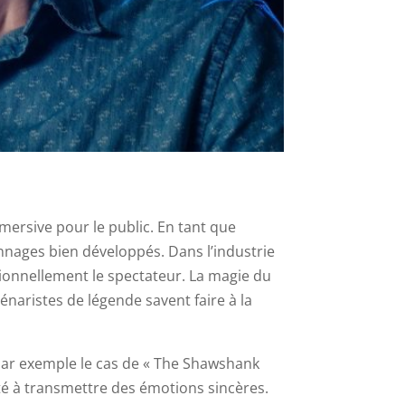
ersive pour le public. En tant que
nnages bien développés. Dans l’industrie
ionnellement le spectateur. La magie du
énaristes de légende savent faire à la
par exemple le cas de « The Shawshank
ité à transmettre des émotions sincères.