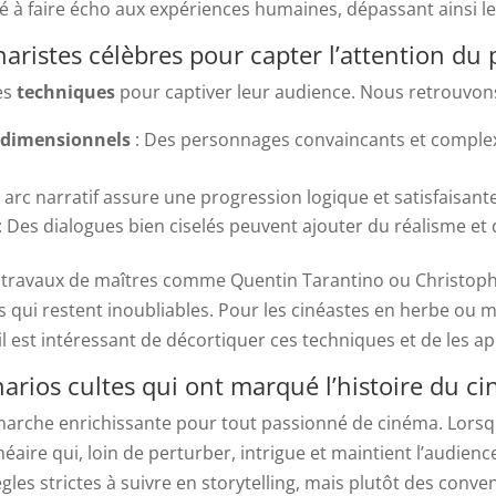
té à faire écho aux expériences humaines, dépassant ainsi l
aristes célèbres pour capter l’attention du 
ses
techniques
pour captiver leur audience. Nous retrouvo
idimensionnels
: Des personnages convaincants et complex
arc narratif assure une progression logique et satisfaisante 
: Des dialogues bien ciselés peuvent ajouter du réalisme et
ravaux de maîtres comme Quentin Tarantino ou Christopher
s qui restent inoubliables. Pour les cinéastes en herbe o
l est intéressant de décortiquer ces techniques et de les ap
énarios cultes qui ont marqué l’histoire du c
arche enrichissante pour tout passionné de cinéma. Lorsq
néaire qui, loin de perturber, intrigue et maintient l’audien
gles strictes à suivre en storytelling, mais plutôt des conve